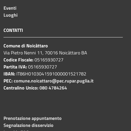
Eventi
Luoghi
CONTATTI
Comune di Noicàttaro
Via Pietro Nenni 11, 70016 Noicàttaro BA
Codice Fiscale:
05165930727
Partita IVA:
05165930727
IBAN:
IT86H0103041591000001521782
PEC:
comune.noicattaro@pec.rupar.puglia.it
Centralino Unico:
080 4784264
Prenotazione appuntamento
Segnalazione disservizio