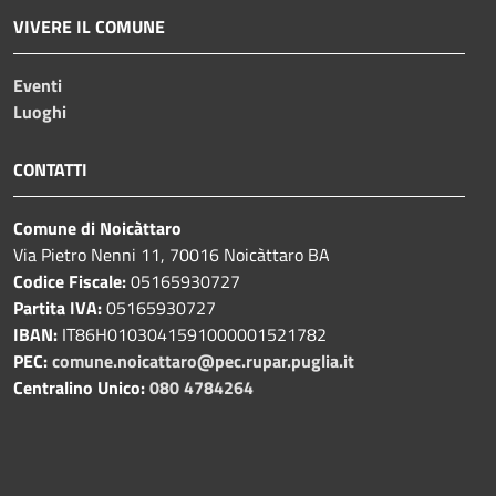
VIVERE IL COMUNE
Eventi
Luoghi
CONTATTI
Comune di Noicàttaro
Via Pietro Nenni 11, 70016 Noicàttaro BA
Codice Fiscale:
05165930727
Partita IVA:
05165930727
IBAN:
IT86H0103041591000001521782
PEC:
comune.noicattaro@pec.rupar.puglia.it
Centralino Unico:
080 4784264