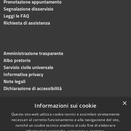
Prenotazione appuntamento
Segnalazione disservizio
Leggi le FAQ
Richiesta di assistenza
Amministrazione trasparente
Albo pretorio
Servizio civile universale
Informativa privacy
Note legali
Dichiarazione di accessibilità
×
Informazioni sui cookie
Questo sito web utilizza cookie tecnici e assimilati strettamente
RSS
Copyright © 2023 •
necessari al corretto funzionamento e alla navigazione del sito,
Accessibilità
Comune di Noicàttaro
•
nonché un cookie tecnico analitico al solo fine di elaborare
Privacy
Powered by
Municipium
informazioni statistiche, aggregate e anonime.