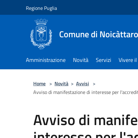
Salta al contenuto principale
Regione Puglia
Comune di Noicàttar
Amministrazione
Novità
Servizi
Vivere 
Home
>
Novità
>
Avvisi
>
Avviso di manifestazione di interesse per l'accredita
Avviso di manife
interesse per l'