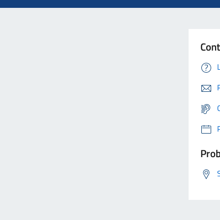
Cont
Prob