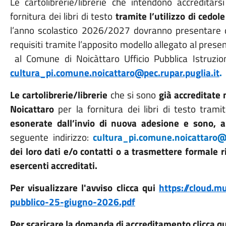
Le cartolibrerie/librerie che intendono accreditar
fornitura dei libri di testo
tramite l’utilizzo di cedole 
l’anno scolastico 2026/2027 dovranno presentare 
requisiti tramite l’apposito modello allegato al prese
al Comune di Noicàttaro Ufficio Pubblica Istruzio
cultura_pi.comune.noicattaro@pec.rupar.puglia.it
.
Le cartolibrerie/librerie
che si sono
già accreditate
Noicattaro
per la fornitura dei libri di testo
tramit
esonerate dall’invio di nuova adesione e sono, a
seguente indirizzo:
cultura_pi.comune.noicattaro@p
dei loro dati
e/o contatti o a trasmettere formale ri
esercenti accreditati.
Per visualizzare l'avviso clicca qui
https://cloud.m
pubblico-25-giugno-2026.pdf
Per scaricare la domanda di accreditamento clicca qu