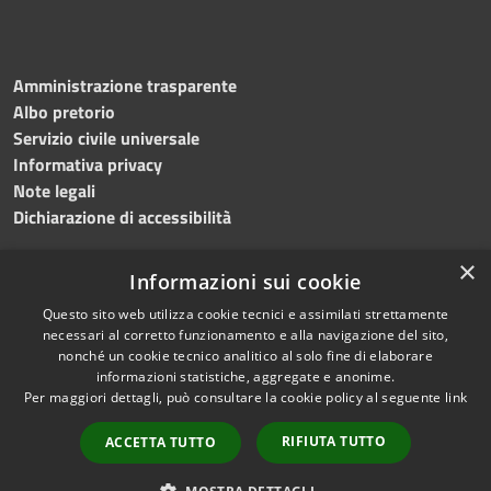
Amministrazione trasparente
Albo pretorio
Servizio civile universale
Informativa privacy
Note legali
Dichiarazione di accessibilità
×
Informazioni sui cookie
Questo sito web utilizza cookie tecnici e assimilati strettamente
RSS
Copyright © 2023 •
necessari al corretto funzionamento e alla navigazione del sito,
Accessibilità
Comune di Noicàttaro
•
nonché un cookie tecnico analitico al solo fine di elaborare
Privacy
Powered by
Municipium
informazioni statistiche, aggregate e anonime.
Cookie
Redazione
•
Portale
Per maggiori dettagli, può consultare la cookie policy al seguente
link
Mappa del sito
dipendente
RIFIUTA TUTTO
ACCETTA TUTTO
Difensore civico
WebMail Dipendenti