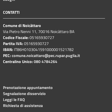
CONTATTI
Comune di Noicàttaro
Via Pietro Nenni 11, 70016 Noicàttaro BA
Codice Fiscale:
05165930727
Partita IVA:
05165930727
IBAN:
IT86H0103041591000001521782
PEC:
comune.noicattaro@pec.rupar.puglia.it
Centralino Unico:
080 4784264
Prenotazione appuntamento
Segnalazione disservizio
Leggi le FAQ
Richiesta di assistenza