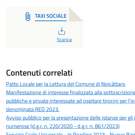
TAXI SOCIALE
PDF
Scarica
Contenuti correlati
Patto Locale per la Lettura del Comune di Noicàttaro
Manifestazione di interesse finalizzata alla sottoscrizion
pubbliche e private interessate ad ospitare tirocini per l’
denominata RED 2023.
Avviso pubblico per la presentazione delle istanze per gli 
numerose (d.g.r. n. 220/2020 - d.g.r. n. 861/2023)
Servizio Civile Universale - In Reading 2023 - Nuovo Ba