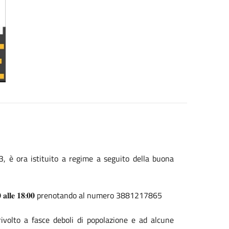
23, è ora istituito a regime a seguito della buona
𝐥𝐞 𝟖:𝟎𝟎 𝐚𝐥𝐥𝐞 𝟏𝟖:𝟎𝟎 prenotando al numero 3881217865
rivolto a fasce deboli di popolazione e ad alcune