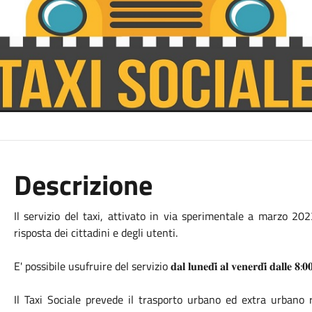
Descrizione
Il servizio del taxi, attivato in via sperimentale a marzo 20
risposta dei cittadini e degli utenti.
E' possibile usufruire del servizio 𝐝𝐚𝐥 𝐥𝐮𝐧𝐞𝐝𝐢̀ 𝐚𝐥 𝐯𝐞𝐧𝐞𝐫𝐝𝐢̀ 𝐝𝐚𝐥
Il Taxi Sociale prevede il trasporto urbano ed extra urbano 