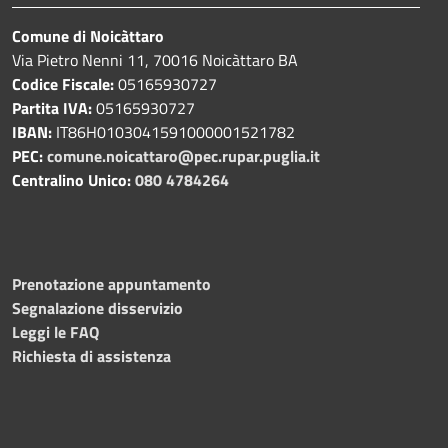
Comune di Noicàttaro
Via Pietro Nenni 11, 70016 Noicàttaro BA
Codice Fiscale:
05165930727
Partita IVA:
05165930727
IBAN:
IT86H0103041591000001521782
PEC:
comune.noicattaro@pec.rupar.puglia.it
Centralino Unico:
080 4784264
Prenotazione appuntamento
Segnalazione disservizio
Leggi le FAQ
Richiesta di assistenza