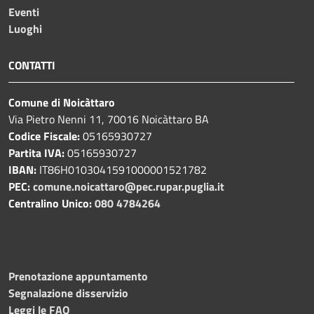
Eventi
Luoghi
CONTATTI
Comune di Noicàttaro
Via Pietro Nenni 11, 70016 Noicàttaro BA
Codice Fiscale:
05165930727
Partita IVA:
05165930727
IBAN:
IT86H0103041591000001521782
PEC:
comune.noicattaro@pec.rupar.puglia.it
Centralino Unico:
080 4784264
Prenotazione appuntamento
Segnalazione disservizio
Leggi le FAQ