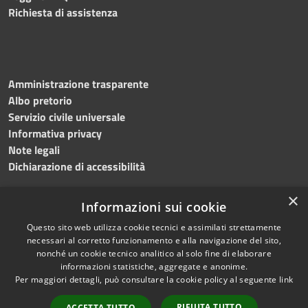
Richiesta di assistenza
Amministrazione trasparente
Albo pretorio
Servizio civile universale
Informativa privacy
Note legali
Dichiarazione di accessibilità
×
Informazioni sui cookie
Questo sito web utilizza cookie tecnici e assimilati strettamente
RSS
Copyright © 2023 •
necessari al corretto funzionamento e alla navigazione del sito,
Accessibilità
Comune di Noicàttaro
•
nonché un cookie tecnico analitico al solo fine di elaborare
Privacy
Powered by
Municipium
informazioni statistiche, aggregate e anonime.
Cookie
Redazione
•
Portale
Per maggiori dettagli, può consultare la cookie policy al seguente
link
Mappa del sito
dipendente
RIFIUTA TUTTO
ACCETTA TUTTO