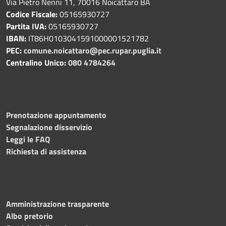
Via Pietro Nenni 11, 70016 Noicàttaro BA
Codice Fiscale:
05165930727
Partita IVA:
05165930727
IBAN:
IT86H0103041591000001521782
PEC:
comune.noicattaro@pec.rupar.puglia.it
Centralino Unico:
080 4784264
Prenotazione appuntamento
Segnalazione disservizio
Leggi le FAQ
Richiesta di assistenza
Amministrazione trasparente
Albo pretorio