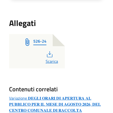
Allegati
526-24
PDF
Scarica
Contenuti correlati
Variazione 𝐃𝐄𝐆𝐋𝐈 𝐎𝐑𝐀𝐑𝐈 𝐃𝐈 𝐀𝐏𝐄𝐑𝐓𝐔𝐑𝐀 𝐀𝐋
𝐏𝐔𝐁𝐁𝐋𝐈𝐂𝐎 𝐏𝐄𝐑 𝐈𝐋 𝐌𝐄𝐒𝐄 𝐃𝐈 𝐀𝐆𝐎𝐒𝐓𝐎 𝟐𝟎𝟐𝟔, 𝐃𝐄𝐋
𝐂𝐄𝐍𝐓𝐑𝐎 𝐂𝐎𝐌𝐔𝐍𝐀𝐋𝐄 𝐃𝐈 𝐑𝐀𝐂𝐂𝐎𝐋𝐓𝐀