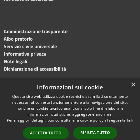
Amministrazione trasparente
Albo pretorio
Servizio civile universale
Informativa privacy
Note legali
Dichiarazione di accessibilità
×
Informazioni sui cookie
Questo sito web utilizza cookie tecnici e assimilati strettamente
RSS
Copyright © 2023 •
necessari al corretto funzionamento e alla navigazione del sito,
Accessibilità
Comune di Noicàttaro
•
nonché un cookie tecnico analitico al solo fine di elaborare
Privacy
Powered by
Municipium
informazioni statistiche, aggregate e anonime.
Cookie
Redazione
•
Portale
Per maggiori dettagli, può consultare la cookie policy al seguente
link
Mappa del sito
dipendente
RIFIUTA TUTTO
ACCETTA TUTTO
Difensore civico