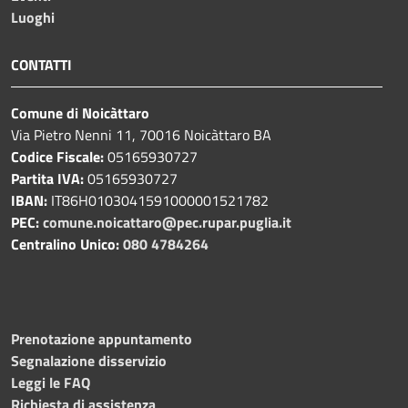
Luoghi
CONTATTI
Comune di Noicàttaro
Via Pietro Nenni 11, 70016 Noicàttaro BA
Codice Fiscale:
05165930727
Partita IVA:
05165930727
IBAN:
IT86H0103041591000001521782
PEC:
comune.noicattaro@pec.rupar.puglia.it
Centralino Unico:
080 4784264
Prenotazione appuntamento
Segnalazione disservizio
Leggi le FAQ
Richiesta di assistenza