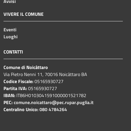
Avvisi
VIVERE IL COMUNE
Eventi
Luoghi
CONTATTI
Comune di Noicàttaro
Via Pietro Nenni 11, 70016 Noicàttaro BA
Codice Fiscale:
05165930727
Partita IVA:
05165930727
IBAN:
IT86H0103041591000001521782
PEC:
comune.noicattaro@pec.rupar.puglia.it
Centralino Unico:
080 4784264