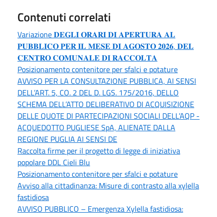
Contenuti correlati
Variazione 𝐃𝐄𝐆𝐋𝐈 𝐎𝐑𝐀𝐑𝐈 𝐃𝐈 𝐀𝐏𝐄𝐑𝐓𝐔𝐑𝐀 𝐀𝐋
𝐏𝐔𝐁𝐁𝐋𝐈𝐂𝐎 𝐏𝐄𝐑 𝐈𝐋 𝐌𝐄𝐒𝐄 𝐃𝐈 𝐀𝐆𝐎𝐒𝐓𝐎 𝟐𝟎𝟐𝟔, 𝐃𝐄𝐋
𝐂𝐄𝐍𝐓𝐑𝐎 𝐂𝐎𝐌𝐔𝐍𝐀𝐋𝐄 𝐃𝐈 𝐑𝐀𝐂𝐂𝐎𝐋𝐓𝐀
Posizionamento contenitore per sfalci e potature
AVVISO PER LA CONSULTAZIONE PUBBLICA, AI SENSI
DELL’ART. 5, CO. 2 DEL D. LGS. 175/2016, DELLO
SCHEMA DELL’ATTO DELIBERATIVO DI ACQUISIZIONE
DELLE QUOTE DI PARTECIPAZIONI SOCIALI DELL’AQP -
ACQUEDOTTO PUGLIESE SpA, ALIENATE DALLA
REGIONE PUGLIA AI SENSI DE
Raccolta firme per il progetto di legge di iniziativa
popolare DDL Cieli Blu
Posizionamento contenitore per sfalci e potature
Avviso alla cittadinanza: Misure di contrasto alla xylella
fastidiosa
AVVISO PUBBLICO – Emergenza Xylella fastidiosa: