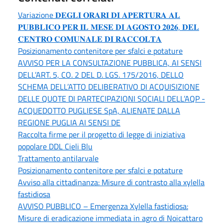
Variazione 𝐃𝐄𝐆𝐋𝐈 𝐎𝐑𝐀𝐑𝐈 𝐃𝐈 𝐀𝐏𝐄𝐑𝐓𝐔𝐑𝐀 𝐀𝐋
𝐏𝐔𝐁𝐁𝐋𝐈𝐂𝐎 𝐏𝐄𝐑 𝐈𝐋 𝐌𝐄𝐒𝐄 𝐃𝐈 𝐀𝐆𝐎𝐒𝐓𝐎 𝟐𝟎𝟐𝟔, 𝐃𝐄𝐋
𝐂𝐄𝐍𝐓𝐑𝐎 𝐂𝐎𝐌𝐔𝐍𝐀𝐋𝐄 𝐃𝐈 𝐑𝐀𝐂𝐂𝐎𝐋𝐓𝐀
Posizionamento contenitore per sfalci e potature
AVVISO PER LA CONSULTAZIONE PUBBLICA, AI SENSI
DELL’ART. 5, CO. 2 DEL D. LGS. 175/2016, DELLO
SCHEMA DELL’ATTO DELIBERATIVO DI ACQUISIZIONE
DELLE QUOTE DI PARTECIPAZIONI SOCIALI DELL’AQP -
ACQUEDOTTO PUGLIESE SpA, ALIENATE DALLA
REGIONE PUGLIA AI SENSI DE
Raccolta firme per il progetto di legge di iniziativa
popolare DDL Cieli Blu
Trattamento antilarvale
Posizionamento contenitore per sfalci e potature
Avviso alla cittadinanza: Misure di contrasto alla xylella
fastidiosa
AVVISO PUBBLICO – Emergenza Xylella fastidiosa:
Misure di eradicazione immediata in agro di Noicattaro