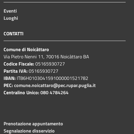
Eventi
Luoghi
CONTATTI
Comune di Noicàttaro
Via Pietro Nenni 11, 70016 Noicàttaro BA
Codice Fiscale:
05165930727
Partita IVA:
05165930727
IBAN:
IT86H0103041591000001521782
PEC:
comune.noicattaro@pec.rupar.puglia.it
Centralino Unico:
080 4784264
Prenotazione appuntamento
Segnalazione disservizio