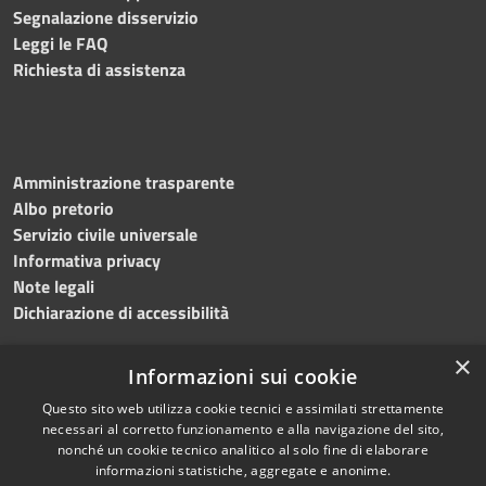
Segnalazione disservizio
Leggi le FAQ
Richiesta di assistenza
Amministrazione trasparente
Albo pretorio
Servizio civile universale
Informativa privacy
Note legali
Dichiarazione di accessibilità
×
Informazioni sui cookie
Questo sito web utilizza cookie tecnici e assimilati strettamente
RSS
Copyright © 2023 •
necessari al corretto funzionamento e alla navigazione del sito,
Accessibilità
Comune di Noicàttaro
•
nonché un cookie tecnico analitico al solo fine di elaborare
Privacy
Powered by
Municipium
informazioni statistiche, aggregate e anonime.