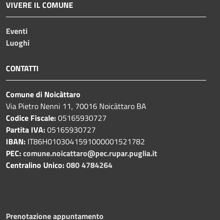
VIVERE IL COMUNE
Eventi
Luoghi
CONTATTI
Comune di Noicàttaro
Via Pietro Nenni 11, 70016 Noicàttaro BA
Codice Fiscale:
05165930727
Partita IVA:
05165930727
IBAN:
IT86H0103041591000001521782
PEC:
comune.noicattaro@pec.rupar.puglia.it
Centralino Unico:
080 4784264
Prenotazione appuntamento