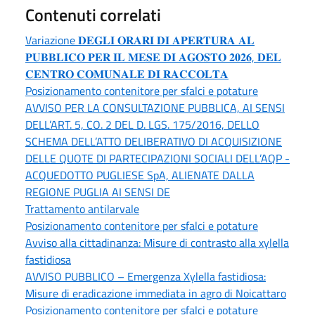
Contenuti correlati
Variazione 𝐃𝐄𝐆𝐋𝐈 𝐎𝐑𝐀𝐑𝐈 𝐃𝐈 𝐀𝐏𝐄𝐑𝐓𝐔𝐑𝐀 𝐀𝐋
𝐏𝐔𝐁𝐁𝐋𝐈𝐂𝐎 𝐏𝐄𝐑 𝐈𝐋 𝐌𝐄𝐒𝐄 𝐃𝐈 𝐀𝐆𝐎𝐒𝐓𝐎 𝟐𝟎𝟐𝟔, 𝐃𝐄𝐋
𝐂𝐄𝐍𝐓𝐑𝐎 𝐂𝐎𝐌𝐔𝐍𝐀𝐋𝐄 𝐃𝐈 𝐑𝐀𝐂𝐂𝐎𝐋𝐓𝐀
Posizionamento contenitore per sfalci e potature
AVVISO PER LA CONSULTAZIONE PUBBLICA, AI SENSI
DELL’ART. 5, CO. 2 DEL D. LGS. 175/2016, DELLO
SCHEMA DELL’ATTO DELIBERATIVO DI ACQUISIZIONE
DELLE QUOTE DI PARTECIPAZIONI SOCIALI DELL’AQP -
ACQUEDOTTO PUGLIESE SpA, ALIENATE DALLA
REGIONE PUGLIA AI SENSI DE
Trattamento antilarvale
Posizionamento contenitore per sfalci e potature
Avviso alla cittadinanza: Misure di contrasto alla xylella
fastidiosa
AVVISO PUBBLICO – Emergenza Xylella fastidiosa:
Misure di eradicazione immediata in agro di Noicattaro
Posizionamento contenitore per sfalci e potature