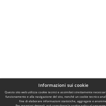
Informazioni sui cookie
Questo sito web utilizza cookie tecnici e assimilati strettamente necessari
funzionamento e alla navigazione del sito, nonché un cookie tecnico anali
fine di elaborare informazioni statistiche, aggregate e anonim
Per maggiori dettagli, può consultare la cookie policy al seguent