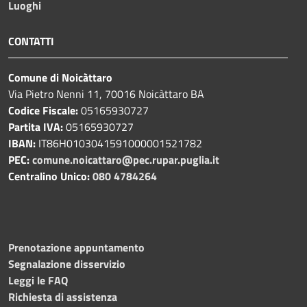
Luoghi
CONTATTI
Comune di Noicàttaro
Via Pietro Nenni 11, 70016 Noicàttaro BA
Codice Fiscale:
05165930727
Partita IVA:
05165930727
IBAN:
IT86H0103041591000001521782
PEC:
comune.noicattaro@pec.rupar.puglia.it
Centralino Unico:
080 4784264
Prenotazione appuntamento
Segnalazione disservizio
Leggi le FAQ
Richiesta di assistenza