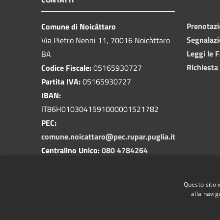
Prenotaz
Comune di Noicàttaro
Segnalazi
Via Pietro Nenni 11, 70016 Noicàttaro
Leggi le 
BA
Richiesta
Codice Fiscale:
05165930727
Partita IVA:
05165930727
IBAN:
IT86H0103041591000001521782
PEC:
comune.noicattaro@pec.rupar.puglia.it
Centralino Unico:
080 4784264
Questo sito 
alla navig
RSS
Accessibilità
Privacy
Cookie
Mappa de