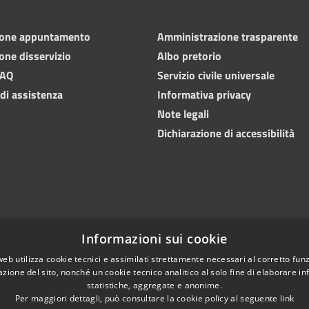
ione appuntamento
Amministrazione trasparente
one disservizio
Albo pretorio
FAQ
Servizio civile universale
 di assistenza
Informativa privacy
Note legali
Dichiarazione di accessibilità
Informazioni sui cookie
web utilizza cookie tecnici e assimilati strettamente necessari al corretto fu
azione del sito, nonché un cookie tecnico analitico al solo fine di elaborare i
statistiche, aggregate e anonime.
Copyright © 202
l sito
Difensore civico
Per maggiori dettagli, può consultare la cookie policy al seguente
link