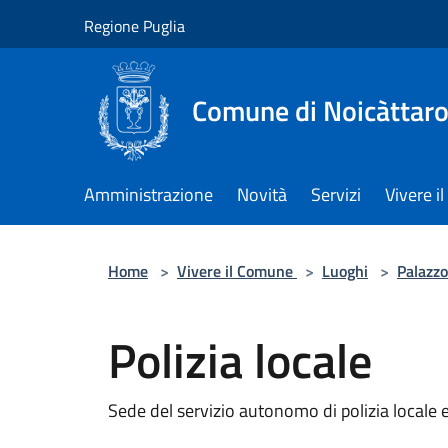
Salta al contenuto principale
Regione Puglia
Comune di Noicàttar
Amministrazione
Novità
Servizi
Vivere 
Home
>
Vivere il Comune
>
Luoghi
>
Palazzo
Polizia locale
Sede del servizio autonomo di polizia locale 