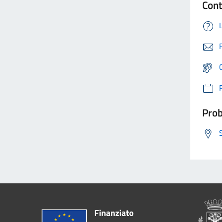
Cont
Prob