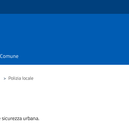
o
il Comune
>
Polizia locale
e sicurezza urbana.