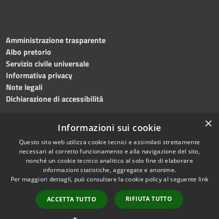
Amministrazione trasparente
Albo pretorio
Servizio civile universale
Informativa privacy
Note legali
Dichiarazione di accessibilità
×
Informazioni sui cookie
Questo sito web utilizza cookie tecnici e assimilati strettamente
RSS
Copyright © 2023 •
necessari al corretto funzionamento e alla navigazione del sito,
Accessibilità
Comune di Noicàttaro
•
nonché un cookie tecnico analitico al solo fine di elaborare
Privacy
Powered by
Municipium
informazioni statistiche, aggregate e anonime.
Cookie
Redazione
•
Portale
Per maggiori dettagli, può consultare la cookie policy al seguente
link
Mappa del sito
dipendente
RIFIUTA TUTTO
ACCETTA TUTTO
Difensore civico
WebMail Dipendenti