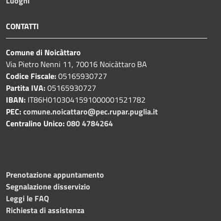
Luoghi
CONTATTI
Comune di Noicàttaro
Via Pietro Nenni 11, 70016 Noicàttaro BA
Codice Fiscale:
05165930727
Partita IVA:
05165930727
IBAN:
IT86H0103041591000001521782
PEC:
comune.noicattaro@pec.rupar.puglia.it
Centralino Unico:
080 4784264
Prenotazione appuntamento
Segnalazione disservizio
Leggi le FAQ
Richiesta di assistenza