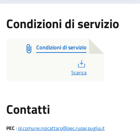
Condizioni di servizio
Condizioni di servizio
PDF
Scarica
Utili
Contatti
PEC
:
pl.comune.noicattaro@pec.rupar.puglia.it