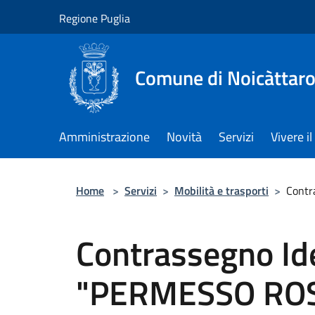
Salta al contenuto principale
Regione Puglia
Comune di Noicàttar
Amministrazione
Novità
Servizi
Vivere 
Home
>
Servizi
>
Mobilità e trasporti
>
Contr
Contrassegno Ide
"PERMESSO RO