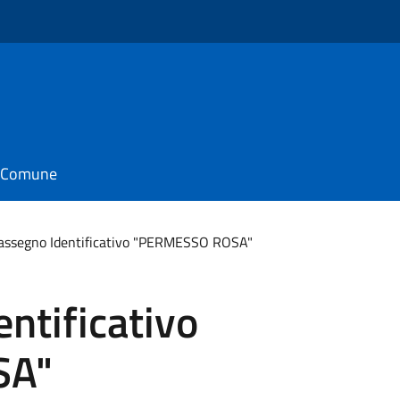
o
il Comune
assegno Identificativo "PERMESSO ROSA"
ntificativo
SA"