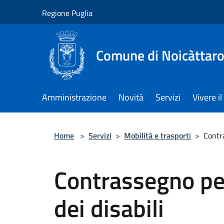
Salta al contenuto principale
Regione Puglia
Comune di Noicàttar
Amministrazione
Novità
Servizi
Vivere 
Home
>
Servizi
>
Mobilità e trasporti
>
Contra
Contrassegno per
dei disabili