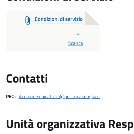
Condizioni di servizio
PDF
Scarica
Utili
Contatti
PEC
:
pl.comune.noicattaro@pec.rupar.puglia.it
Unità organizzativa Res