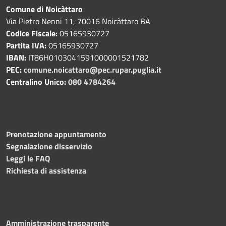
Comune di Noicàttaro
Via Pietro Nenni 11, 70016 Noicàttaro BA
Codice Fiscale:
05165930727
Partita IVA:
05165930727
IBAN:
IT86H0103041591000001521782
PEC:
comune.noicattaro@pec.rupar.puglia.it
Centralino Unico:
080 4784264
Prenotazione appuntamento
Segnalazione disservizio
Leggi le FAQ
Richiesta di assistenza
Amministrazione trasparente