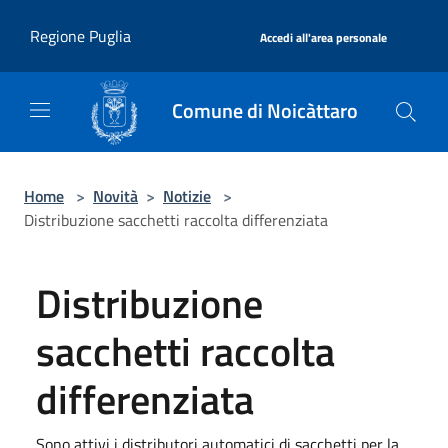
Salta al contenuto principale
|
Regione Puglia
Accedi all'area personale
Comune di Noicàttaro
Home
>
Novità
>
Notizie
>
Distribuzione sacchetti raccolta differenziata
Distribuzione
sacchetti raccolta
differenziata
Sono attivi i distributori automatici di sacchetti per la