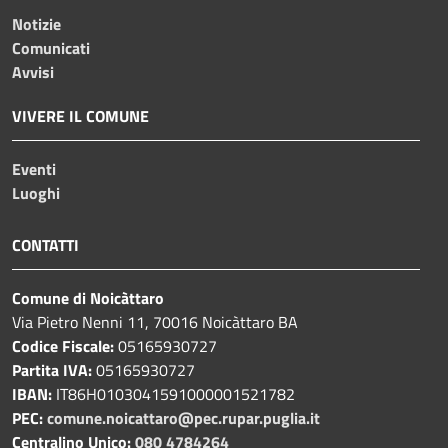
Notizie
Comunicati
Avvisi
VIVERE IL COMUNE
Eventi
Luoghi
CONTATTI
Comune di Noicàttaro
Via Pietro Nenni 11, 70016 Noicàttaro BA
Codice Fiscale:
05165930727
Partita IVA:
05165930727
IBAN:
IT86H0103041591000001521782
PEC:
comune.noicattaro@pec.rupar.puglia.it
Centralino Unico:
080 4784264