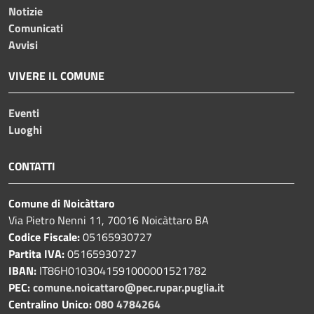
Notizie
Comunicati
Avvisi
VIVERE IL COMUNE
Eventi
Luoghi
CONTATTI
Comune di Noicàttaro
Via Pietro Nenni 11, 70016 Noicàttaro BA
Codice Fiscale:
05165930727
Partita IVA:
05165930727
IBAN:
IT86H0103041591000001521782
PEC:
comune.noicattaro@pec.rupar.puglia.it
Centralino Unico:
080 4784264