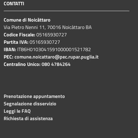
CONTATTI
Comune di Noicàttaro
Via Pietro Nenni 11, 70016 Noicàttaro BA
Codice Fiscale:
05165930727
Partita IVA:
05165930727
IBAN:
IT86H0103041591000001521782
PEC:
comune.noicattaro@pec.rupar.puglia.it
Centralino Unico:
080 4784264
Prenotazione appuntamento
Segnalazione disservizio
Leggi le FAQ
Richiesta di assistenza