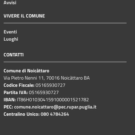
Avvisi
VIVERE IL COMUNE
Eventi
Luoghi
CONTATTI
Comune di Noicàttaro
Via Pietro Nenni 11, 70016 Noicàttaro BA
Codice Fiscale:
05165930727
Partita IVA:
05165930727
IBAN:
IT86H0103041591000001521782
PEC:
comune.noicattaro@pec.rupar.puglia.it
Centralino Unico:
080 4784264