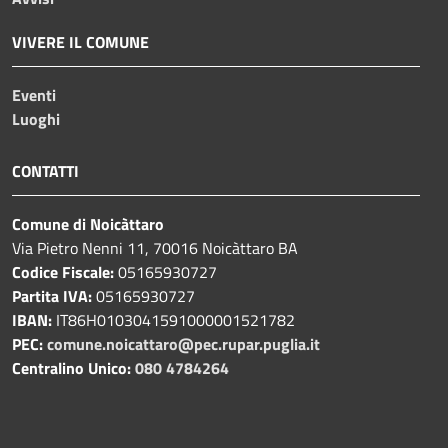
VIVERE IL COMUNE
Eventi
Luoghi
CONTATTI
Comune di Noicàttaro
Via Pietro Nenni 11, 70016 Noicàttaro BA
Codice Fiscale:
05165930727
Partita IVA:
05165930727
IBAN:
IT86H0103041591000001521782
PEC:
comune.noicattaro@pec.rupar.puglia.it
Centralino Unico:
080 4784264