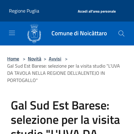
Salta al contenuto principale
|
Regione Puglia
Accedi all'area personale
Comune di Noicàttaro
Home
>
Novità
>
Avvisi
>
Gal Sud Est Barese: selezione per la visita studio "L'UVA
DA TAVOLA NELLA REGIONE DELL'ALENTEJO IN
PORTOGALLO"
Gal Sud Est Barese:
selezione per la visita
studio "L'UVA DA