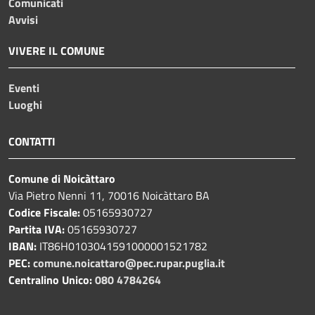
Comunicati
Avvisi
VIVERE IL COMUNE
Eventi
Luoghi
CONTATTI
Comune di Noicàttaro
Via Pietro Nenni 11, 70016 Noicàttaro BA
Codice Fiscale:
05165930727
Partita IVA:
05165930727
IBAN:
IT86H0103041591000001521782
PEC:
comune.noicattaro@pec.rupar.puglia.it
Centralino Unico:
080 4784264