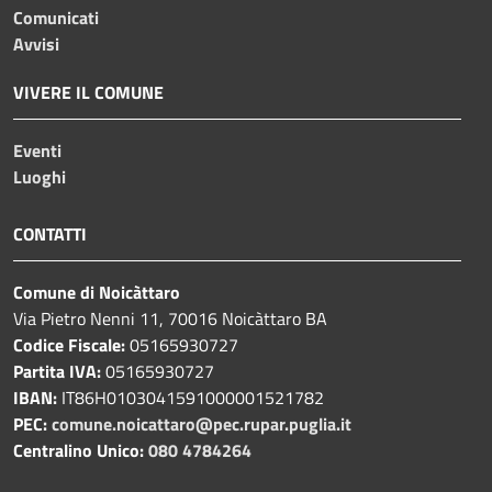
Comunicati
Avvisi
VIVERE IL COMUNE
Eventi
Luoghi
CONTATTI
Comune di Noicàttaro
Via Pietro Nenni 11, 70016 Noicàttaro BA
Codice Fiscale:
05165930727
Partita IVA:
05165930727
IBAN:
IT86H0103041591000001521782
PEC:
comune.noicattaro@pec.rupar.puglia.it
Centralino Unico:
080 4784264