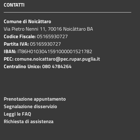
CONTATTI
Comune di Noicàttaro
Via Pietro Nenni 11, 70016 Noicàttaro BA
Codice Fiscale:
05165930727
Partita IVA:
05165930727
IBAN:
IT86H0103041591000001521782
PEC:
comune.noicattaro@pec.rupar.puglia.it
Centralino Unico:
080 4784264
Prenotazione appuntamento
Segnalazione disservizio
Leggi le FAQ
Richiesta di assistenza