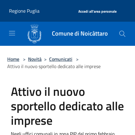
Salta al contenuto principale
|
Regione Puglia
Accedi all'area personale
Comune di Noicàttaro
Home
>
Novità
>
Comunicati
>
Attivo il nuovo sportello dedicato alle imprese
Attivo il nuovo
sportello dedicato alle
imprese
Negli uffici comunali in zona PIP dal primo febbraio