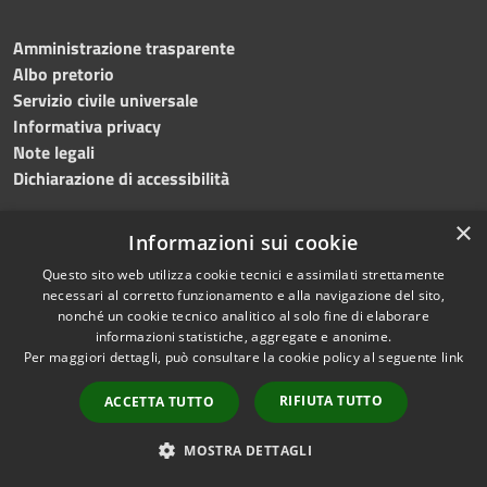
Amministrazione trasparente
Albo pretorio
Servizio civile universale
Informativa privacy
Note legali
Dichiarazione di accessibilità
×
Informazioni sui cookie
Questo sito web utilizza cookie tecnici e assimilati strettamente
RSS
Copyright © 2023 •
necessari al corretto funzionamento e alla navigazione del sito,
Accessibilità
Comune di Noicàttaro
•
nonché un cookie tecnico analitico al solo fine di elaborare
Privacy
Powered by
Municipium
informazioni statistiche, aggregate e anonime.
Cookie
Redazione
•
Portale
Per maggiori dettagli, può consultare la cookie policy al seguente
link
Mappa del sito
dipendente
RIFIUTA TUTTO
ACCETTA TUTTO
Difensore civico
WebMail Dipendenti
MOSTRA DETTAGLI