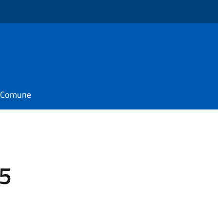
o
il Comune
25