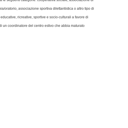
ra le seguenti categorie: cooperativa sociale, associazione di
ia/
oratorio, associazione sportiva dilettantistica o altro tipo di
ucative, ricreative, sportive e socio-culturali a favore di
 di un coordinatore del centro estivo che abbia maturato