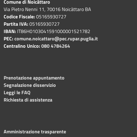
Comune di Noicàttaro
Via Pietro Nenni 11, 70016 Noicàttaro BA
Codice Fiscale:
05165930727
Partita IVA:
05165930727
IBAN:
IT86H0103041591000001521782
PEC:
comune.noicattaro@pec.rupar.puglia.it
Centralino Unico:
080 4784264
Prenotazione appuntamento
Segnalazione disservizio
Leggi le FAQ
Richiesta di assistenza
Amministrazione trasparente