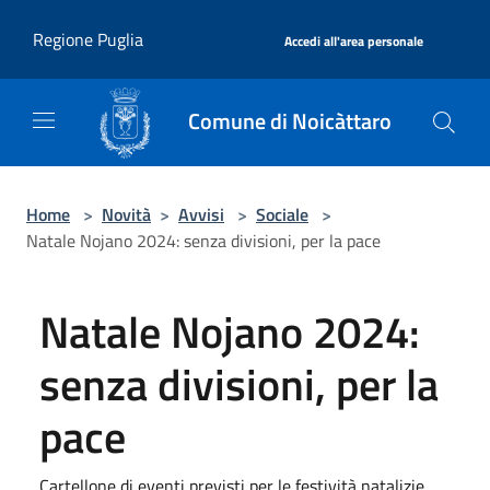
Salta al contenuto principale
|
Regione Puglia
Accedi all'area personale
Comune di Noicàttaro
Home
>
Novità
>
Avvisi
>
Sociale
>
Natale Nojano 2024: senza divisioni, per la pace
Natale Nojano 2024:
senza divisioni, per la
pace
Cartellone di eventi previsti per le festività natalizie