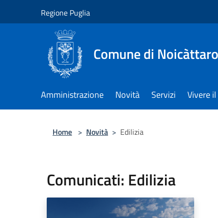
Salta al contenuto principale
Regione Puglia
Comune di Noicàttar
Amministrazione
Novità
Servizi
Vivere 
Home
>
Novità
>
Edilizia
Comunicati: Edilizia