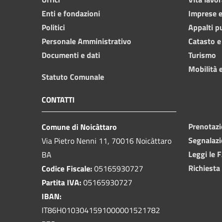
Enti e fondazioni
Imprese 
Politici
Appalti p
Personale Amministrativo
Catasto e
Documenti e dati
Turismo
Mobilità e
Statuto Comunale
CONTATTI
Prenotaz
Comune di Noicàttaro
Segnalazi
Via Pietro Nenni 11, 70016 Noicàttaro
Leggi le 
BA
Richiesta
Codice Fiscale:
05165930727
Partita IVA:
05165930727
IBAN:
IT86H0103041591000001521782