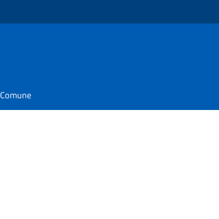
o
il Comune