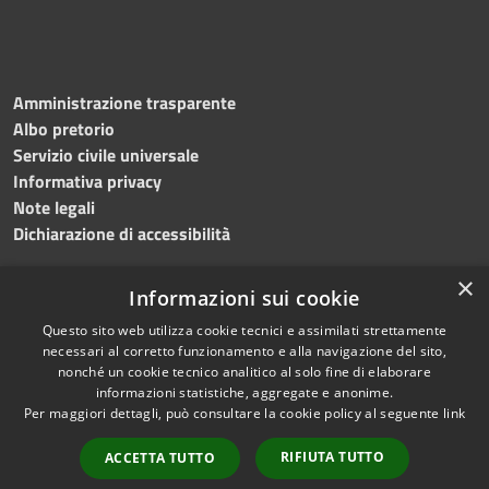
Amministrazione trasparente
Albo pretorio
Servizio civile universale
Informativa privacy
Note legali
Dichiarazione di accessibilità
×
Informazioni sui cookie
Questo sito web utilizza cookie tecnici e assimilati strettamente
RSS
Copyright © 2023 •
necessari al corretto funzionamento e alla navigazione del sito,
Accessibilità
Comune di Noicàttaro
•
nonché un cookie tecnico analitico al solo fine di elaborare
Privacy
Powered by
Municipium
informazioni statistiche, aggregate e anonime.
Per maggiori dettagli, può consultare la cookie policy al seguente
link
Cookie
Redazione
•
Portale
Mappa del sito
dipendente
RIFIUTA TUTTO
ACCETTA TUTTO
Difensore civico
WebMail Dipendenti