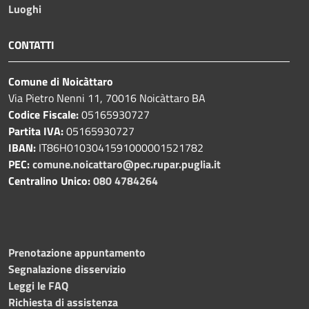
Luoghi
CONTATTI
Comune di Noicàttaro
Via Pietro Nenni 11, 70016 Noicàttaro BA
Codice Fiscale:
05165930727
Partita IVA:
05165930727
IBAN:
IT86H0103041591000001521782
PEC:
comune.noicattaro@pec.rupar.puglia.it
Centralino Unico:
080 4784264
Prenotazione appuntamento
Segnalazione disservizio
Leggi le FAQ
Richiesta di assistenza