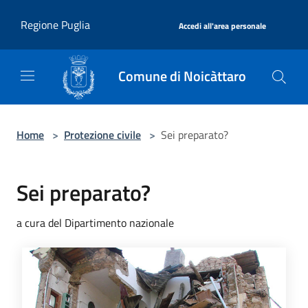
Salta al contenuto principale
|
Regione Puglia
Accedi all'area personale
Comune di Noicàttaro
Home
>
Protezione civile
>
Sei preparato?
Sei preparato?
a cura del Dipartimento nazionale