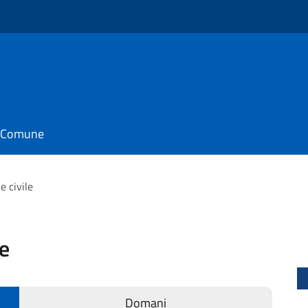
o
il Comune
e civile
le
Domani