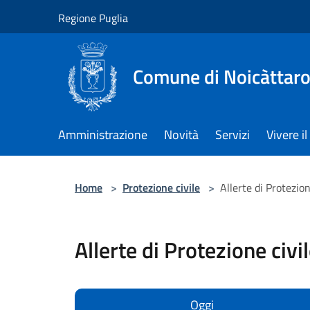
Salta al contenuto principale
Regione Puglia
Comune di Noicàttar
Amministrazione
Novità
Servizi
Vivere 
Home
>
Protezione civile
>
Allerte di Protezion
Allerte di Protezione civi
Oggi