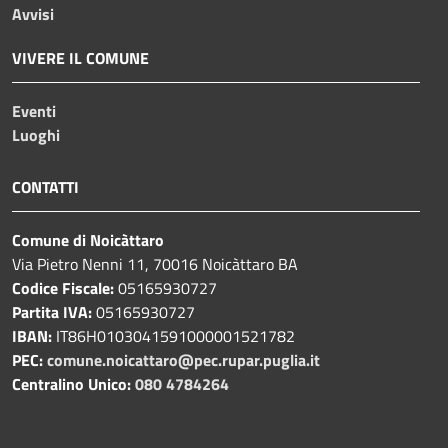
Avvisi
VIVERE IL COMUNE
Eventi
Luoghi
CONTATTI
Comune di Noicàttaro
Via Pietro Nenni 11, 70016 Noicàttaro BA
Codice Fiscale:
05165930727
Partita IVA:
05165930727
IBAN:
IT86H0103041591000001521782
PEC:
comune.noicattaro@pec.rupar.puglia.it
Centralino Unico:
080 4784264