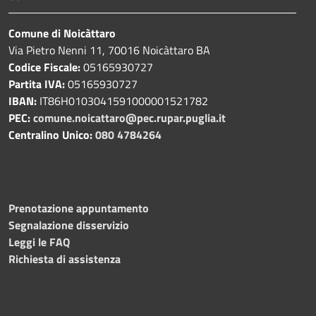
Comune di Noicàttaro
Via Pietro Nenni 11, 70016 Noicàttaro BA
Codice Fiscale:
05165930727
Partita IVA:
05165930727
IBAN:
IT86H0103041591000001521782
PEC:
comune.noicattaro@pec.rupar.puglia.it
Centralino Unico:
080 4784264
Prenotazione appuntamento
Segnalazione disservizio
Leggi le FAQ
Richiesta di assistenza