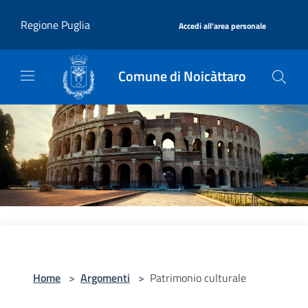
Salta al contenuto principale
|
Regione Puglia
Accedi all'area personale
Comune di Noicàttaro
Home
>
Argomenti
>
Patrimonio culturale