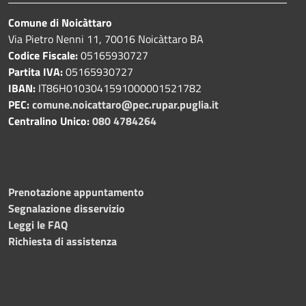
Comune di Noicàttaro
Via Pietro Nenni 11, 70016 Noicàttaro BA
Codice Fiscale:
05165930727
Partita IVA:
05165930727
IBAN:
IT86H0103041591000001521782
PEC:
comune.noicattaro@pec.rupar.puglia.it
Centralino Unico:
080 4784264
Prenotazione appuntamento
Segnalazione disservizio
Leggi le FAQ
Richiesta di assistenza