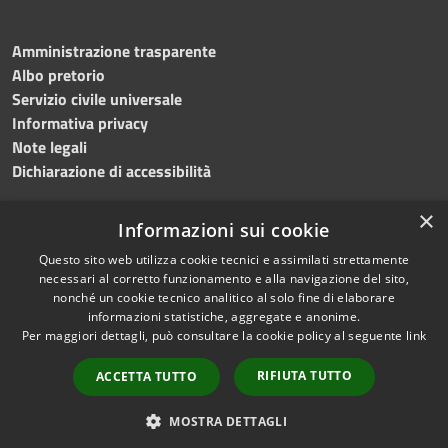
Amministrazione trasparente
Albo pretorio
Servizio civile universale
Informativa privacy
Note legali
Dichiarazione di accessibilità
×
Informazioni sui cookie
Questo sito web utilizza cookie tecnici e assimilati strettamente
RSS
Copyright © 2023 •
necessari al corretto funzionamento e alla navigazione del sito,
Accessibilità
Comune di Noicàttaro
•
nonché un cookie tecnico analitico al solo fine di elaborare
Privacy
Powered by
Municipium
informazioni statistiche, aggregate e anonime.
Cookie
Redazione
•
Portale
Per maggiori dettagli, può consultare la cookie policy al seguente
link
Mappa del sito
dipendente
RIFIUTA TUTTO
ACCETTA TUTTO
Difensore civico
WebMail Dipendenti
MOSTRA DETTAGLI