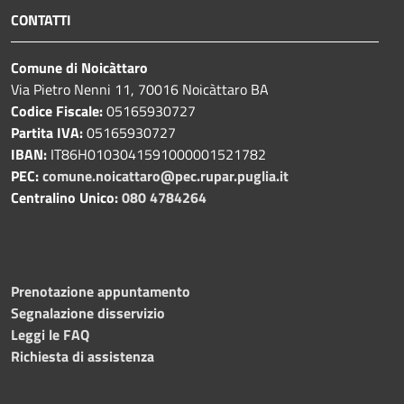
CONTATTI
Comune di Noicàttaro
Via Pietro Nenni 11, 70016 Noicàttaro BA
Codice Fiscale:
05165930727
Partita IVA:
05165930727
IBAN:
IT86H0103041591000001521782
PEC:
comune.noicattaro@pec.rupar.puglia.it
Centralino Unico:
080 4784264
Prenotazione appuntamento
Segnalazione disservizio
Leggi le FAQ
Richiesta di assistenza