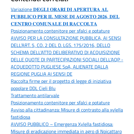
Variazione 𝐃𝐄𝐆𝐋𝐈 𝐎𝐑𝐀𝐑𝐈 𝐃𝐈 𝐀𝐏𝐄𝐑𝐓𝐔𝐑𝐀 𝐀𝐋
𝐏𝐔𝐁𝐁𝐋𝐈𝐂𝐎 𝐏𝐄𝐑 𝐈𝐋 𝐌𝐄𝐒𝐄 𝐃𝐈 𝐀𝐆𝐎𝐒𝐓𝐎 𝟐𝟎𝟐𝟔, 𝐃𝐄𝐋
𝐂𝐄𝐍𝐓𝐑𝐎 𝐂𝐎𝐌𝐔𝐍𝐀𝐋𝐄 𝐃𝐈 𝐑𝐀𝐂𝐂𝐎𝐋𝐓𝐀
Posizionamento contenitore per sfalci e potature
AVVISO PER LA CONSULTAZIONE PUBBLICA, AI SENSI
DELL’ART. 5, CO. 2 DEL D. LGS. 175/2016, DELLO
SCHEMA DELL’ATTO DELIBERATIVO DI ACQUISIZIONE
DELLE QUOTE DI PARTECIPAZIONI SOCIALI DELL’AQP -
ACQUEDOTTO PUGLIESE SpA, ALIENATE DALLA
REGIONE PUGLIA AI SENSI DE
Raccolta firme per il progetto di legge di iniziativa
popolare DDL Cieli Blu
Trattamento antilarvale
Posizionamento contenitore per sfalci e potature
Avviso alla cittadinanza: Misure di contrasto alla xylella
fastidiosa
AVVISO PUBBLICO – Emergenza Xylella fastidiosa:
Misure di eradicazione immediata in agro di Noicattaro