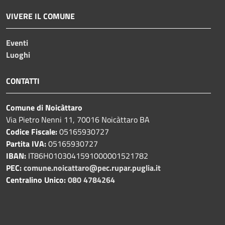
VIVERE IL COMUNE
Eventi
Luoghi
CONTATTI
Comune di Noicàttaro
Via Pietro Nenni 11, 70016 Noicàttaro BA
Codice Fiscale:
05165930727
Partita IVA:
05165930727
IBAN:
IT86H0103041591000001521782
PEC:
comune.noicattaro@pec.rupar.puglia.it
Centralino Unico:
080 4784264