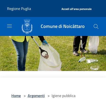
Salta al contenuto principale
|
Regione Puglia
Accedi all'area personale
Comune di Noicàttaro
Home
>
Argomenti
>
Igiene pubblica