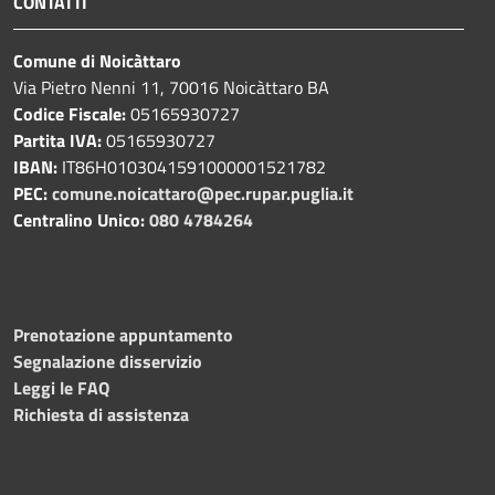
CONTATTI
Comune di Noicàttaro
Via Pietro Nenni 11, 70016 Noicàttaro BA
Codice Fiscale:
05165930727
Partita IVA:
05165930727
IBAN:
IT86H0103041591000001521782
PEC:
comune.noicattaro@pec.rupar.puglia.it
Centralino Unico:
080 4784264
Prenotazione appuntamento
Segnalazione disservizio
Leggi le FAQ
Richiesta di assistenza