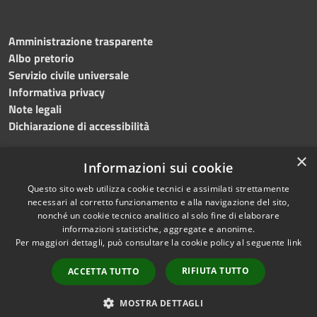
Amministrazione trasparente
Albo pretorio
Servizio civile universale
Informativa privacy
Note legali
Dichiarazione di accessibilità
×
Informazioni sui cookie
Questo sito web utilizza cookie tecnici e assimilati strettamente
RSS
Copyright © 2023 •
necessari al corretto funzionamento e alla navigazione del sito,
Accessibilità
Comune di Noicàttaro
•
nonché un cookie tecnico analitico al solo fine di elaborare
Privacy
Powered by
Municipium
informazioni statistiche, aggregate e anonime.
Cookie
Redazione
•
Portale
Per maggiori dettagli, può consultare la cookie policy al seguente
link
Mappa del sito
dipendente
RIFIUTA TUTTO
ACCETTA TUTTO
Difensore civico
WebMail Dipendenti
MOSTRA DETTAGLI