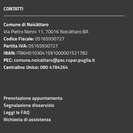
CONTATTI
Comune di Noicàttaro
Via Pietro Nenni 11, 70016 Noicàttaro BA
Codice Fiscale:
05165930727
Partita IVA:
05165930727
IBAN:
IT86H0103041591000001521782
PEC:
comune.noicattaro@pec.rupar.puglia.it
Centralino Unico:
080 4784264
Prenotazione appuntamento
Segnalazione disservizio
Leggi le FAQ
Richiesta di assistenza