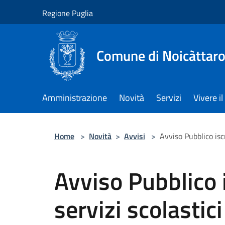
Salta al contenuto principale
Regione Puglia
Comune di Noicàttar
Amministrazione
Novità
Servizi
Vivere 
Home
>
Novità
>
Avvisi
>
Avviso Pubblico isc
Avviso Pubblico i
servizi scolastic