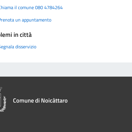
Chiama il comune 080 4784264
Prenota un appuntamento
lemi in città
Segnala disservizio
Comune di Noicàttaro