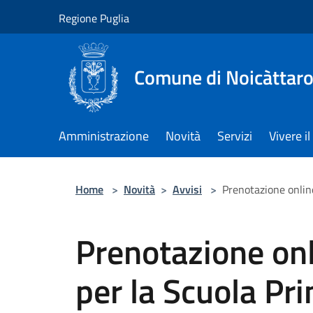
Salta al contenuto principale
Regione Puglia
Comune di Noicàttar
Amministrazione
Novità
Servizi
Vivere 
Home
>
Novità
>
Avvisi
>
Prenotazione online
Prenotazione onli
per la Scuola Pr