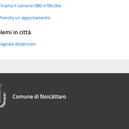
Chiama il comune 080 4784264
Prenota un appuntamento
lemi in città
Segnala disservizio
Comune di Noicàttaro