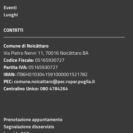
Eventi
Luoghi
CONTATTI
Comune di Noicàttaro
Via Pietro Nenni 11, 70016 Noicàttaro BA
Codice Fiscale:
05165930727
Partita IVA:
05165930727
IBAN:
IT86H0103041591000001521782
PEC:
comune.noicattaro@pec.rupar.puglia.it
Centralino Unico:
080 4784264
Prenotazione appuntamento
Segnalazione disservizio