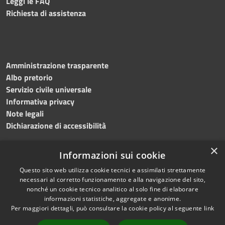
Leggi le FAQ
Richiesta di assistenza
Amministrazione trasparente
Albo pretorio
Servizio civile universale
Informativa privacy
Note legali
Dichiarazione di accessibilità
×
Informazioni sui cookie
Questo sito web utilizza cookie tecnici e assimilati strettamente
RSS
Copyright © 2023 •
necessari al corretto funzionamento e alla navigazione del sito,
Accessibilità
Comune di Noicàttaro
•
nonché un cookie tecnico analitico al solo fine di elaborare
Privacy
Powered by
Municipium
informazioni statistiche, aggregate e anonime.
Cookie
Redazione
•
Portale
Per maggiori dettagli, può consultare la cookie policy al seguente
link
Mappa del sito
dipendente