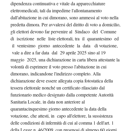
dipendenza continuativa e vitale da apparecchiature
elettromedicali, tali da impedirne l'allontanamento
dall'abitazione in cui dimorano, sono ammessi al voto nella
predetta dimora. Per avvalersi del diritto di voto a domicilio,
gli elettori devono far pervenire al Sindaco del Comune
di iscrizione nelle liste elettorali, tra il quarantesimo ed
il ventesimo giorno antecedente la data di votazione,
vale a dire a far data dal 29 aprile 2025 sino al 19
maggio 2025, una dichiarazione in carta libera attestante la
volontà di esprimere il voto presso l'abitazione in cui
dimorano, indicandone l'indirizzo completo. Alla
dichiarazione deve essere allegata copia fotostatica della
tessera elettorale nonché un certificato rilasciato dal
funzionario medico designato dalla competente Autorità
Sanitaria Locale, in data non anteriore al
quarantacinquesimo giorno antecedente la data della
votazione, che attesti, in capo all'elettore, la sussistenza
delle condizioni di infermità di cui al comma 1 dell'art. 1
della Legge n. 46/2009, con prognosi di almeno 60 giorni