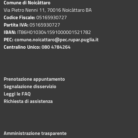
Comune di Noicàttaro
Via Pietro Nenni 11, 70016 Noicàttaro BA
Codice Fiscale:
05165930727
Partita IVA:
05165930727
IBAN:
IT86H0103041591000001521782
PEC:
comune.noicattaro@pec.rupar.puglia.it
Centralino Unico:
080 4784264
Prenotazione appuntamento
Segnalazione disservizio
Leggi le FAQ
Richiesta di assistenza
Amministrazione trasparente