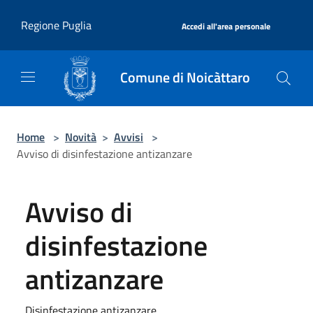
Salta al contenuto principale
|
Regione Puglia
Accedi all'area personale
Comune di Noicàttaro
Home
>
Novità
>
Avvisi
>
Avviso di disinfestazione antizanzare
Avviso di
disinfestazione
antizanzare
Disinfestazione antizanzare