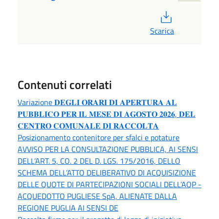
PDF
Scarica
Contenuti correlati
Variazione 𝐃𝐄𝐆𝐋𝐈 𝐎𝐑𝐀𝐑𝐈 𝐃𝐈 𝐀𝐏𝐄𝐑𝐓𝐔𝐑𝐀 𝐀𝐋
𝐏𝐔𝐁𝐁𝐋𝐈𝐂𝐎 𝐏𝐄𝐑 𝐈𝐋 𝐌𝐄𝐒𝐄 𝐃𝐈 𝐀𝐆𝐎𝐒𝐓𝐎 𝟐𝟎𝟐𝟔, 𝐃𝐄𝐋
𝐂𝐄𝐍𝐓𝐑𝐎 𝐂𝐎𝐌𝐔𝐍𝐀𝐋𝐄 𝐃𝐈 𝐑𝐀𝐂𝐂𝐎𝐋𝐓𝐀
Posizionamento contenitore per sfalci e potature
AVVISO PER LA CONSULTAZIONE PUBBLICA, AI SENSI
DELL’ART. 5, CO. 2 DEL D. LGS. 175/2016, DELLO
SCHEMA DELL’ATTO DELIBERATIVO DI ACQUISIZIONE
DELLE QUOTE DI PARTECIPAZIONI SOCIALI DELL’AQP -
ACQUEDOTTO PUGLIESE SpA, ALIENATE DALLA
REGIONE PUGLIA AI SENSI DE