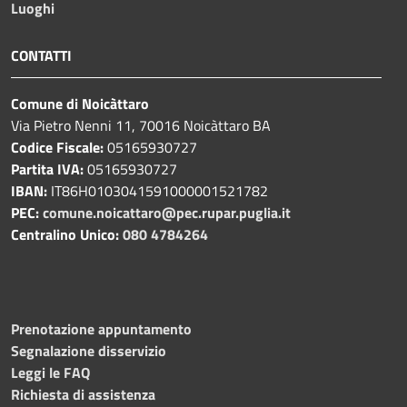
Luoghi
CONTATTI
Comune di Noicàttaro
Via Pietro Nenni 11, 70016 Noicàttaro BA
Codice Fiscale:
05165930727
Partita IVA:
05165930727
IBAN:
IT86H0103041591000001521782
PEC:
comune.noicattaro@pec.rupar.puglia.it
Centralino Unico:
080 4784264
Prenotazione appuntamento
Segnalazione disservizio
Leggi le FAQ
Richiesta di assistenza