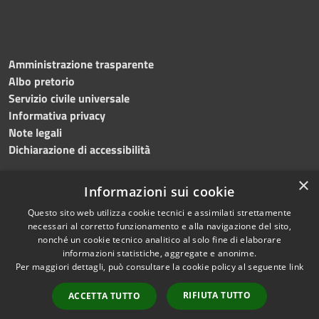
Amministrazione trasparente
Albo pretorio
Servizio civile universale
Informativa privacy
Note legali
Dichiarazione di accessibilità
×
Informazioni sui cookie
Questo sito web utilizza cookie tecnici e assimilati strettamente
RSS
Copyright © 2023 •
necessari al corretto funzionamento e alla navigazione del sito,
Accessibilità
Comune di Noicàttaro
•
nonché un cookie tecnico analitico al solo fine di elaborare
Privacy
Powered by
Municipium
informazioni statistiche, aggregate e anonime.
Cookie
Redazione
•
Portale
Per maggiori dettagli, può consultare la cookie policy al seguente
link
Mappa del sito
dipendente
RIFIUTA TUTTO
ACCETTA TUTTO
Difensore civico
WebMail Dipendenti