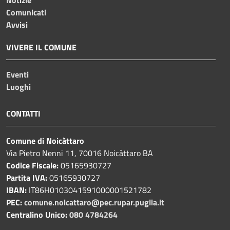
Comunicati
Avvisi
VIVERE IL COMUNE
Eventi
Luoghi
CONTATTI
Comune di Noicàttaro
Via Pietro Nenni 11, 70016 Noicàttaro BA
Codice Fiscale:
05165930727
Partita IVA:
05165930727
IBAN:
IT86H0103041591000001521782
PEC:
comune.noicattaro@pec.rupar.puglia.it
Centralino Unico:
080 4784264