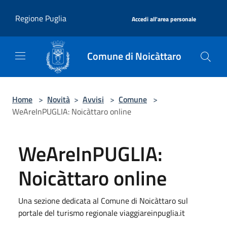
Salta al contenuto principale
|
Regione Puglia
Accedi all'area personale
Comune di Noicàttaro
Home
>
Novità
>
Avvisi
>
Comune
>
WeAreInPUGLIA: Noicàttaro online
WeAreInPUGLIA:
Noicàttaro online
Una sezione dedicata al Comune di Noicàttaro sul
portale del turismo regionale viaggiareinpuglia.it