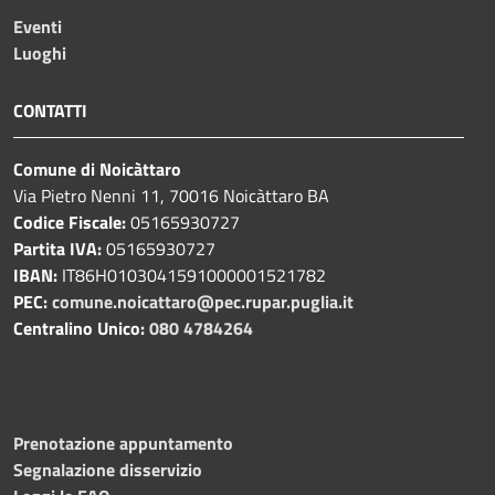
Eventi
Luoghi
CONTATTI
Comune di Noicàttaro
Via Pietro Nenni 11, 70016 Noicàttaro BA
Codice Fiscale:
05165930727
Partita IVA:
05165930727
IBAN:
IT86H0103041591000001521782
PEC:
comune.noicattaro@pec.rupar.puglia.it
Centralino Unico:
080 4784264
Prenotazione appuntamento
Segnalazione disservizio