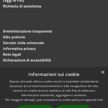
Leggi le FAQ
Richiesta di assistenza
Amministrazione trasparente
Albo pretorio
Servizio civile universale
Informativa privacy
Note legali
Dichiarazione di accessibilità
×
Informazioni sui cookie
Questo sito web utilizza cookie tecnici e assimilati strettamente
RSS
Copyright © 2023 •
necessari al corretto funzionamento e alla navigazione del sito,
Accessibilità
Comune di Noicàttaro
•
nonché un cookie tecnico analitico al solo fine di elaborare
Privacy
Powered by
Municipium
informazioni statistiche, aggregate e anonime.
Cookie
Redazione
•
Portale
Per maggiori dettagli, può consultare la cookie policy al seguente
link
Mappa del sito
dipendente