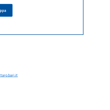
appa
aro.bari.it