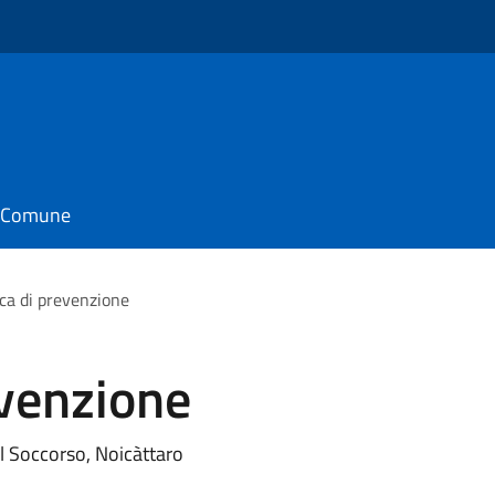
o
il Comune
a di prevenzione
venzione
l Soccorso, Noicàttaro