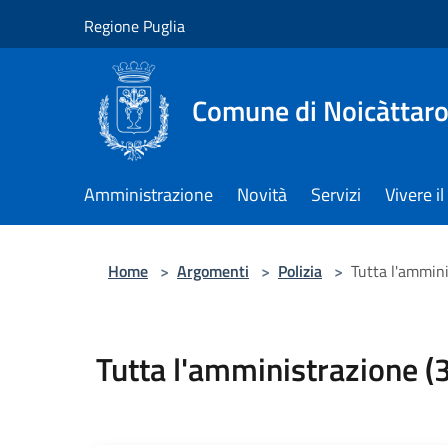
Salta al contenuto principale
Regione Puglia
Comune di Noicàttar
Amministrazione
Novità
Servizi
Vivere 
Home
>
Argomenti
>
Polizia
>
Tutta l'ammini
Tutta l'amministrazione (3