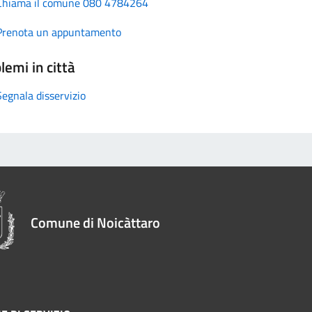
Chiama il comune 080 4784264
Prenota un appuntamento
lemi in città
Segnala disservizio
Comune di Noicàttaro