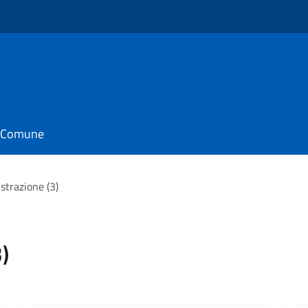
o
il Comune
strazione (3)
)