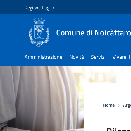
Salta al contenuto principale
Regione Puglia
Comune di Noicàttar
Amministrazione
Novità
Servizi
Vivere 
Home
>
Arg