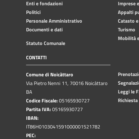
Enti e fondazioni
Imprese 
Politici
Appalti p
Personale Amministrativo
Catasto e
Documenti e dati
Turismo
Mobilità e
Statuto Comunale
CONTATTI
Prenotaz
Comune di Noicàttaro
Segnalazi
Via Pietro Nenni 11, 70016 Noicàttaro
Leggi le 
BA
Richiesta
Codice Fiscale:
05165930727
Partita IVA:
05165930727
IBAN:
IT86H0103041591000001521782
PEC: