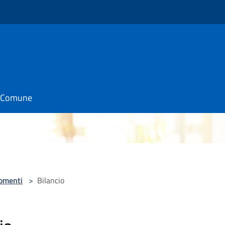
o
il Comune
omenti
>
Bilancio