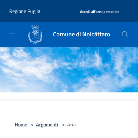
Salta al contenuto principale
|
Regione Puglia
Accedi all'area personale
Comune di Noicàttaro
Home
>
Argomenti
>
Aria