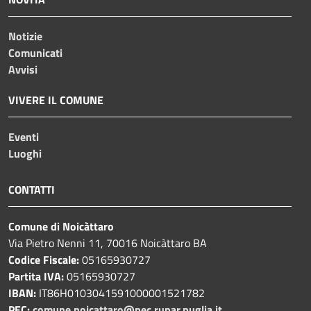
Notizie
Comunicati
Avvisi
VIVERE IL COMUNE
Eventi
Luoghi
CONTATTI
Comune di Noicàttaro
Via Pietro Nenni 11, 70016 Noicàttaro BA
Codice Fiscale:
05165930727
Partita IVA:
05165930727
IBAN:
IT86H0103041591000001521782
PEC:
comune.noicattaro@pec.rupar.puglia.it